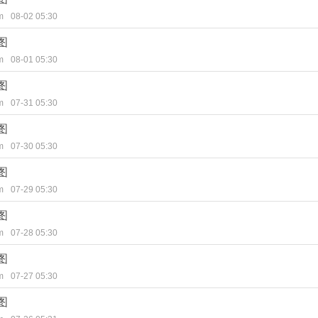
m
08-02 05:30
图
m
08-01 05:30
图
m
07-31 05:30
图
m
07-30 05:30
图
m
07-29 05:30
图
m
07-28 05:30
图
m
07-27 05:30
图