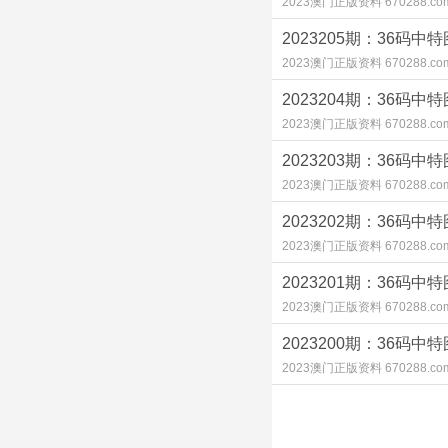
2023澳门正版资料 670288.co
2023205期：36码中特
2023澳门正版资料 670288.co
2023204期：36码中特
2023澳门正版资料 670288.co
2023203期：36码中特
2023澳门正版资料 670288.co
2023202期：36码中特
2023澳门正版资料 670288.co
2023201期：36码中特
2023澳门正版资料 670288.co
2023200期：36码中特
2023澳门正版资料 670288.co