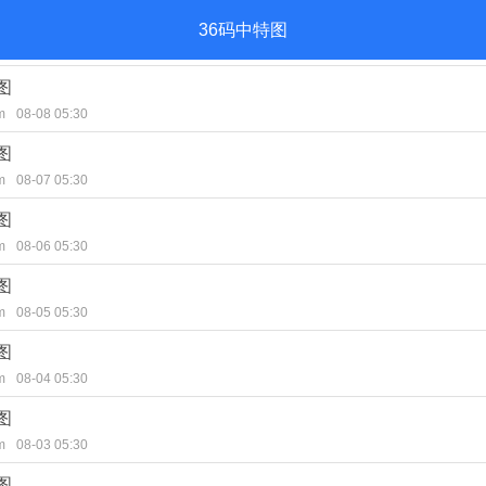
36码中特图
图
m
08-08 05:30
图
m
08-07 05:30
图
m
08-06 05:30
图
m
08-05 05:30
图
m
08-04 05:30
图
m
08-03 05:30
图