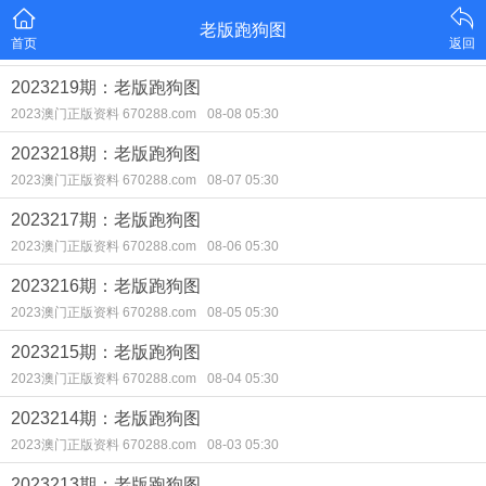
老版跑狗图
首页
返回
2023219期：老版跑狗图
2023澳门正版资料 670288.com
08-08 05:30
2023218期：老版跑狗图
2023澳门正版资料 670288.com
08-07 05:30
2023217期：老版跑狗图
2023澳门正版资料 670288.com
08-06 05:30
2023216期：老版跑狗图
2023澳门正版资料 670288.com
08-05 05:30
2023215期：老版跑狗图
2023澳门正版资料 670288.com
08-04 05:30
2023214期：老版跑狗图
2023澳门正版资料 670288.com
08-03 05:30
2023213期：老版跑狗图