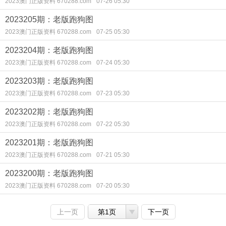
2023澳门正版资料 670288.com
07-26 05:30
2023205期：老版跑狗图
2023澳门正版资料 670288.com
07-25 05:30
2023204期：老版跑狗图
2023澳门正版资料 670288.com
07-24 05:30
2023203期：老版跑狗图
2023澳门正版资料 670288.com
07-23 05:30
2023202期：老版跑狗图
2023澳门正版资料 670288.com
07-22 05:30
2023201期：老版跑狗图
2023澳门正版资料 670288.com
07-21 05:30
2023200期：老版跑狗图
2023澳门正版资料 670288.com
07-20 05:30
上一页
第1页
下一页