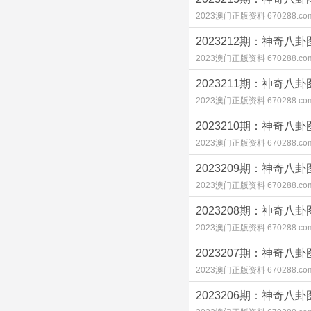
2023澳门正版资料 670288.co
2023212期：神奇八卦
2023澳门正版资料 670288.co
2023211期：神奇八卦
2023澳门正版资料 670288.co
2023210期：神奇八卦
2023澳门正版资料 670288.co
2023209期：神奇八卦
2023澳门正版资料 670288.co
2023208期：神奇八卦
2023澳门正版资料 670288.co
2023207期：神奇八卦
2023澳门正版资料 670288.co
2023206期：神奇八卦