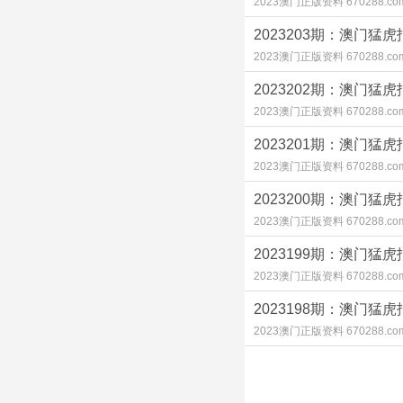
2023澳门正版资料 670288.co
2023203期：澳门猛虎
2023澳门正版资料 670288.co
2023202期：澳门猛虎
2023澳门正版资料 670288.co
2023201期：澳门猛虎
2023澳门正版资料 670288.co
2023200期：澳门猛虎
2023澳门正版资料 670288.co
2023199期：澳门猛虎
2023澳门正版资料 670288.co
2023198期：澳门猛虎
2023澳门正版资料 670288.co