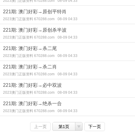
2023澳门正版资料 670288.com
08-09 04:33
221期: 澳门好彩→原创平特肖
2023澳门正版资料 670288.com
08-09 04:33
221期: 澳门好彩→原创杀半波
2023澳门正版资料 670288.com
08-09 04:33
221期: 澳门好彩→杀二尾
2023澳门正版资料 670288.com
08-09 04:33
221期: 澳门好彩→杀二肖
2023澳门正版资料 670288.com
08-09 04:33
221期: 澳门好彩→必中双波
2023澳门正版资料 670288.com
08-09 04:33
221期: 澳门好彩→绝杀一合
2023澳门正版资料 670288.com
08-09 04:33
上一页
第1页
下一页