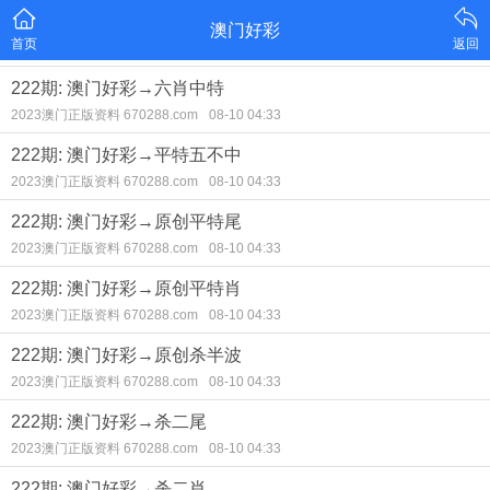
澳门好彩
首页
返回
222期: 澳门好彩→六肖中特
2023澳门正版资料 670288.com
08-10 04:33
222期: 澳门好彩→平特五不中
2023澳门正版资料 670288.com
08-10 04:33
222期: 澳门好彩→原创平特尾
2023澳门正版资料 670288.com
08-10 04:33
222期: 澳门好彩→原创平特肖
2023澳门正版资料 670288.com
08-10 04:33
222期: 澳门好彩→原创杀半波
2023澳门正版资料 670288.com
08-10 04:33
222期: 澳门好彩→杀二尾
2023澳门正版资料 670288.com
08-10 04:33
222期: 澳门好彩→杀二肖