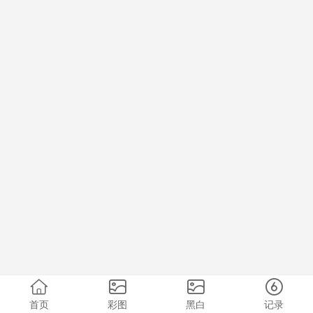
首页
彩图
黑白
记录