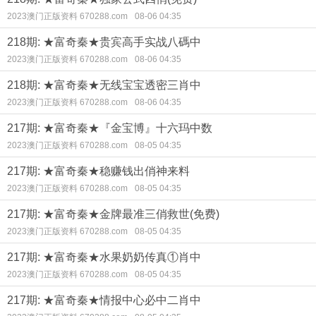
2023澳门正版资料 670288.com
08-06 04:35
218期: ★富奇秦★贵宾高手实战八碼中
2023澳门正版资料 670288.com
08-06 04:35
218期: ★富奇秦★无线宝宝透密三肖中
2023澳门正版资料 670288.com
08-06 04:35
217期: ★富奇秦★『金宝博』十六玛中数
2023澳门正版资料 670288.com
08-05 04:35
217期: ★富奇秦★稳赚钱出俏神来料
2023澳门正版资料 670288.com
08-05 04:35
217期: ★富奇秦★金牌最准三俏救世(免费)
2023澳门正版资料 670288.com
08-05 04:35
217期: ★富奇秦★水果奶奶传真①肖中
2023澳门正版资料 670288.com
08-05 04:35
217期: ★富奇秦★情报中心必中二肖中