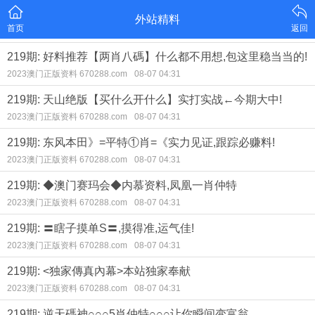
外站精料
首页
返回
219期: 好料推荐【两肖八碼】什么都不用想,包这里稳当当的!
2023澳门正版资料 670288.com
08-07 04:31
219期: 天山绝版【买什么开什么】实打实战←今期大中!
2023澳门正版资料 670288.com
08-07 04:31
219期: 东风本田》=平特①肖=《实力见证,跟踪必赚料!
2023澳门正版资料 670288.com
08-07 04:31
219期: ◆澳门赛玛会◆内慕资料,凤凰一肖仲特
2023澳门正版资料 670288.com
08-07 04:31
219期: 〓瞎子摸单S〓,摸得准,运气佳!
2023澳门正版资料 670288.com
08-07 04:31
219期: <独家傳真內幕>本站独家奉献
2023澳门正版资料 670288.com
08-07 04:31
219期: 逆天碼神○○○5肖仲特○○○让你瞬间变富翁