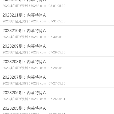
2023澳门正版资料 670288.com
08-01 05:30
2023211期：内幕特肖A
2023澳门正版资料 670288.com
07-31 05:30
2023210期：内幕特肖A
2023澳门正版资料 670288.com
07-30 05:30
2023209期：内幕特肖A
2023澳门正版资料 670288.com
07-29 05:30
2023208期：内幕特肖A
2023澳门正版资料 670288.com
07-28 05:30
2023207期：内幕特肖A
2023澳门正版资料 670288.com
07-27 05:30
2023206期：内幕特肖A
2023澳门正版资料 670288.com
07-26 05:31
2023205期：内幕特肖A