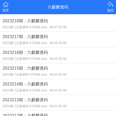
六麒麟透码
首页
返回
2023218期：六麒麟透码
2023澳门正版资料 670288.com
08-07 05:30
2023217期：六麒麟透码
2023澳门正版资料 670288.com
08-06 05:30
2023216期：六麒麟透码
2023澳门正版资料 670288.com
08-05 05:30
2023215期：六麒麟透码
2023澳门正版资料 670288.com
08-04 05:30
2023214期：六麒麟透码
2023澳门正版资料 670288.com
08-03 05:30
2023213期：六麒麟透码
2023澳门正版资料 670288.com
08-02 05:30
2023212期：六麒麟透码