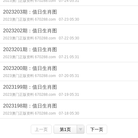
2023澳门正版资料 670288.com
07-24 05:31
2023203期：值日生肖图
2023澳门正版资料 670288.com
07-23 05:30
2023202期：值日生肖图
2023澳门正版资料 670288.com
07-22 05:30
2023201期：值日生肖图
2023澳门正版资料 670288.com
07-21 05:31
2023200期：值日生肖图
2023澳门正版资料 670288.com
07-20 05:31
2023199期：值日生肖图
2023澳门正版资料 670288.com
07-19 05:31
2023198期：值日生肖图
2023澳门正版资料 670288.com
07-18 05:30
上一页
第1页
下一页