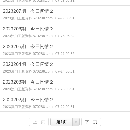
2023澳门正版资料 670288.com
07-28 05:31
2023207期：今日闲情２
2023澳门正版资料 670288.com
07-27 05:31
2023206期：今日闲情２
2023澳门正版资料 670288.com
07-26 05:32
2023205期：今日闲情２
2023澳门正版资料 670288.com
07-26 05:32
2023204期：今日闲情２
2023澳门正版资料 670288.com
07-24 05:31
2023203期：今日闲情２
2023澳门正版资料 670288.com
07-23 05:31
2023202期：今日闲情２
2023澳门正版资料 670288.com
07-22 05:31
上一页
第1页
下一页