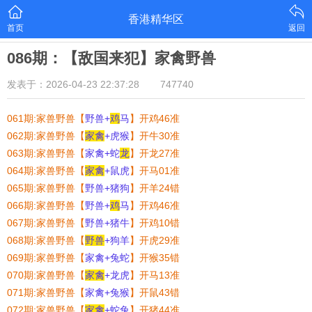
香港精华区
首页
返回
086期：【敌国来犯】家禽野兽
发表于：2026-04-23 22:37:28
747740
061期:家兽野兽【
野兽+
鸡
马
】开鸡46准
062期:家兽野兽【
家禽
+虎猴
】开牛30准
063期:家兽野兽【
家禽+蛇
龙
】开龙27准
064期:家兽野兽【
家禽
+鼠虎
】开马01准
065期:家兽野兽【
野兽+猪狗
】开羊24错
066期:家兽野兽【
野兽+
鸡
马
】开鸡46准
067期:家兽野兽【
野兽+猪牛
】开鸡10错
068期:家兽野兽【
野兽
+狗羊
】开虎29准
069期:家兽野兽【
家禽+兔蛇
】开猴35错
070期:家兽野兽【
家禽
+龙虎
】开马13准
071期:家兽野兽【
家禽+兔猴
】开鼠43错
072期:家兽野兽【
家禽
+蛇兔
】开猪44准