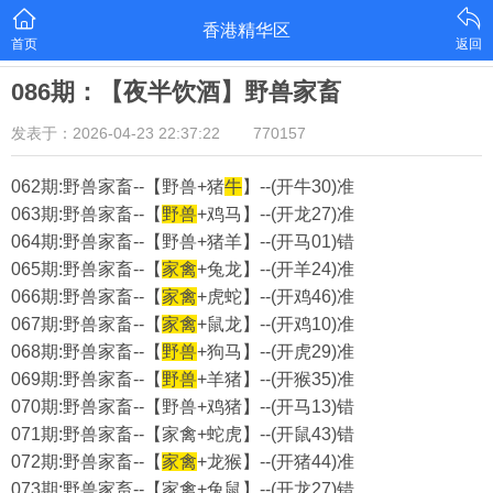
香港精华区
首页
返回
086期：【夜半饮酒】野兽家畜
发表于：2026-04-23 22:37:22
770157
062
期:野兽家畜--【野兽+猪
牛
】--(开牛30)准
063
期:野兽家畜--【
野兽
+鸡马】--(开龙27)准
064
期:野兽家畜--【野兽+猪羊】--(开马01)错
065
期:野兽家畜--【
家禽
+兔龙】--(开羊24)准
066期:野兽家畜--【
家禽
+虎蛇】--(开鸡46)准
067期:野兽家畜--【
家禽
+鼠龙】--(开鸡10)准
068期:野兽家畜--【
野兽
+狗马】--(开虎29)准
069期:野兽家畜--【
野兽
+羊猪】--(开猴35)准
070期:野兽家畜--【野兽+鸡猪】--(开马13)错
071期:野兽家畜--【家禽+蛇虎】--(开鼠43)错
072期:野兽家畜--【
家禽
+龙猴】--(开猪44)准
073期:野兽家畜--【家禽+兔鼠】--(开龙27)错