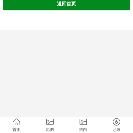
返回首页
首页
彩图
黑白
记录