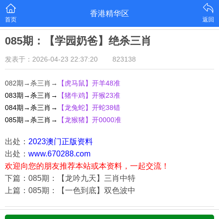
香港精华区
首页
返回
085期：【学园奶爸】绝杀三肖
发表于：2026-04-23 22:37:20
823138
082期→杀三肖→
【虎马鼠
】开羊48准
083期→杀三肖→
【猪牛鸡
】开猴23准
084期→杀三肖→
【龙兔蛇
】开蛇38错
085期→杀三肖→
【龙猴猪
】开0000准
出处：
2023澳门正版资料
出处：
www.670288.com
欢迎向您的朋友推荐本站或本资料，一起交流！
下篇：085期：【龙吟九天】三肖中特
上篇：085期：【一色到底】双色波中