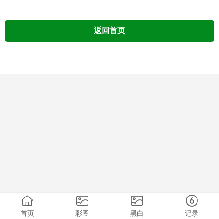
返回首页
首页
彩图
黑白
记录