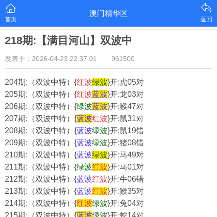
澳门精华区
首页
返回
218期:【满目河山】双波中
发表于：2026-04-23 22:37:01
961500
204期:（双波中特）{
红
波
绿
波
}开:虎05对
205期:（双波中特）{
红
波
蓝
波
}开:龙03对
206期:（双波中特）{
绿
波
蓝
波
}开:猴47对
207期:（双波中特）{
蓝
波
红
波
}开:鼠31对
208期:（双波中特）{
蓝
波
绿
波
}开:鼠19错
209期:（双波中特）{
蓝
波
绿
波
}开:猪08错
210期:（双波中特）{
蓝
波
绿
波
}开:马49对
211期:（双波中特）{
绿
波
红
波
}开:马01对
212期:（双波中特）{
蓝
波
红
波
}开:牛06错
213期:（双波中特）{
蓝
波
红
波
}开:猴35对
214期:（双波中特）{
红
波
绿
波
}开:兔04对
215期:（双波中特）{
蓝
波
绿
波
}开:蛇14对