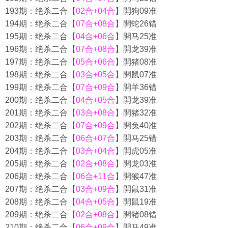
193期：绝杀二合【
02合+04合
】開狗09准
194期：绝杀二合【
07合+08合
】開蛇26错
195期：绝杀二合【
04合+06合
】開马25准
196期：绝杀二合【
07合+08合
】開龙39准
197期：绝杀二合【
05合+06合
】開猪08准
198期：绝杀二合【
03合+05合
】開鼠07准
199期：绝杀二合【
07合+09合
】開羊36错
200期：绝杀二合【
04合+05合
】開龙39准
201期：绝杀二合【
03合+08合
】開猪32准
202期：绝杀二合【
07合+09合
】開兔40准
203期：绝杀二合【
06合+07合
】開马25错
204期：绝杀二合【
03合+04合
】開虎05准
205期：绝杀二合【
02合+08合
】開龙03准
206期：绝杀二合【
06合+11合
】開猴47准
207期：绝杀二合【
03合+09合
】開鼠31准
208期：绝杀二合【
04合+05合
】開鼠19准
209期：绝杀二合【
02合+08合
】開猪08错
210期：绝杀二合【
06合+09合
】開马49准