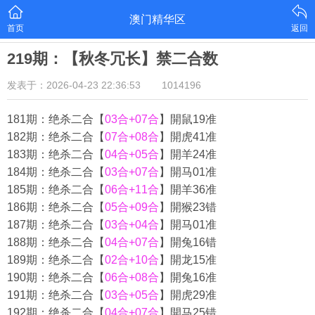
澳门精华区
首页
返回
219期：【秋冬冗长】禁二合数
发表于：2026-04-23 22:36:53
1014196
181期：绝杀二合【
03合+07合
】開鼠19准
182期：绝杀二合【
07合+08合
】開虎41准
183期：绝杀二合【
04合+05合
】開羊24准
184期：绝杀二合【
03合+07合
】開马01准
185期：绝杀二合【
06合+11合
】開羊36准
186期：绝杀二合【
05合+09合
】開猴23错
187期：绝杀二合【
03合+04合
】開马01准
188期：绝杀二合【
04合+07合
】開兔16错
189期：绝杀二合【
02合+10合
】開龙15准
190期：绝杀二合【
06合+08合
】開兔16准
191期：绝杀二合【
03合+05合
】開虎29准
192期：绝杀二合【
04合+07合
】開马25错