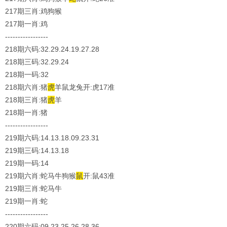
217期三肖:鸡狗猴
217期一肖:鸡
-----------------
218期六码:32.29.24.19.27.28
218期三码:
32.29.24
218期一码:32
218期六肖:猪
虎
羊鼠龙兔开:虎17准
218期三肖:猪
虎
羊
218期一肖:猪
-----------------
219期六码:14.13.18.09.23.31
219
期三码:
14.13.18
219
期一码:14
219
期六肖:蛇马牛狗猴
鼠
开:鼠43准
219
期三肖:蛇马牛
219
期一肖:蛇
-----------------
220期六码:09.23.25.26.28.36