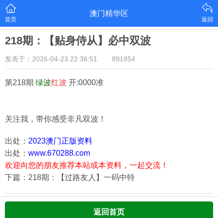
澳门精华区
首页
返回
218期：【贴身侍从】必中双波
发表于：2026-04-23 22:36:51
891854
第218期
绿
波
红
波
开:0000准
关注我，带你感受非凡双波！
出处：
2023澳门正版资料
出处：
www.670288.com
欢迎向您的朋友推荐本站或本资料，一起交流！
下篇：218期：【过路友人】一码中特
返回首页